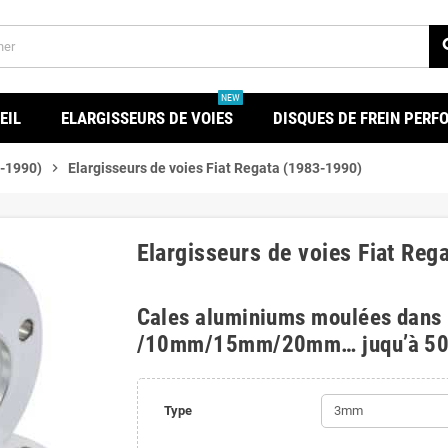
se
NEW
EIL
ELARGISSEURS DE VOIES
DISQUES DE FREIN PER
3-1990)
chevron_right
Elargisseurs de voies Fiat Regata (1983-1990)
Elargisseurs de voies Fiat Reg
Cales aluminiums moulées dans
/10mm/15mm/20mm… juqu’à 5
Type