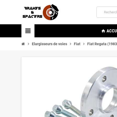
view_headline
ACCU
home
chevron_right
Elargisseurs de voies
chevron_right
Fiat
chevron_right
Fiat Regata (198