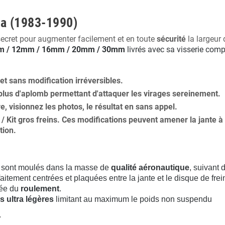
ta (1983-1990)
secret pour augmenter facilement et en toute
sécurité
la largeur 
 / 12mm / 16mm / 20mm / 30mm
livrés avec sa visserie comp
 et
sans modification
irréversibles.
plus
d'aplomb
permettant d'attaquer les virages sereinement.
ure, visionnez les photos, le résultat en sans appel.
s / Kit gros freins. Ces modifications peuvent amener la jante
tion
.
sont moulés dans la masse de
qualité aéronautique
, suivant
aitement centrées et plaquées entre la jante et le disque de frei
rée du
roulement
.
s ultra légères
limitant au maximum le poids non suspendu
.