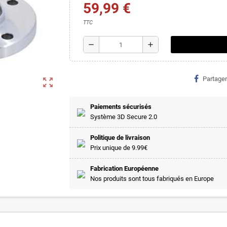
59,99 €
TTC
remove
add
Partager
zoom_out_map
Paiements sécurisés
Système 3D Secure 2.0
Politique de livraison
Prix unique de 9.99€
Fabrication Européenne
Nos produits sont tous fabriqués en Europe