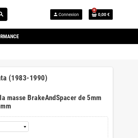
0
arch
person
Connexion
0,00 €
FORMANCE
ata (1983-1990)
 la masse BrakeAndSpacer de 5mm
0mm