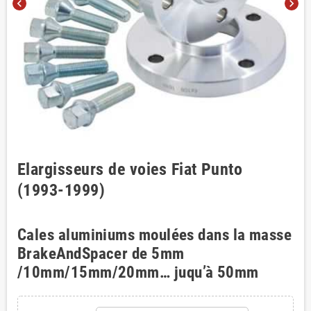
chevron_left
chevron_right
Elargisseurs de voies Fiat Punto
(1993-1999)
Cales aluminiums moulées dans la masse
BrakeAndSpacer de 5mm
/10mm/15mm/20mm… juqu’à 50mm