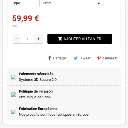
Type
59,99 €
TTC
shopping_cart
remove
add
AJOUTER AU PANIER
Partager
Tweet
Pinterest
Paiements sécurisés
Système 3D Secure 2.0
Politique de livraison
Prix unique de 9.99€
Fabrication Européenne
Nos produits sont tous fabriqués en Europe