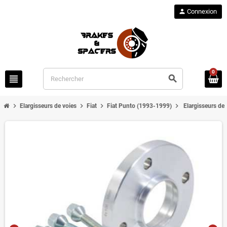
person
Connexion
0
view_headline
search
chevron_right
chevron_right
chevron_right
chevron_right
Elargisseurs de voies
Fiat
Fiat Punto (1993-1999)
Elargisseurs de