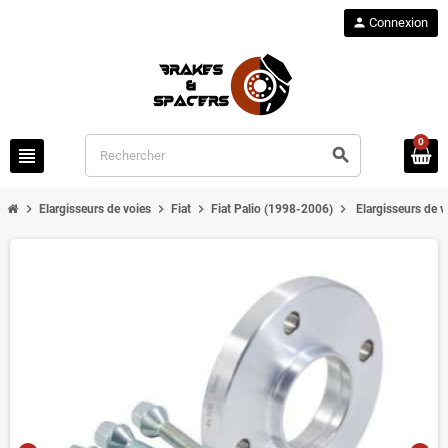
person
Connexion
0
view_headline
search
chevron_right
chevron_right
chevron_right
chevron_right
Elargisseurs de voies
Fiat
Fiat Palio (1998-2006)
Elargisseurs de v