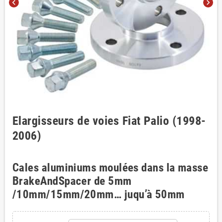
chevron_left
chevron_right
Elargisseurs de voies Fiat Palio (1998-
2006)
Cales aluminiums moulées dans la masse
BrakeAndSpacer de 5mm
/10mm/15mm/20mm… juqu’à 50mm