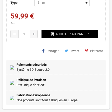
Type
59,99 €
TTC
shopping_cart
remove
add
AJOUTER AU PANIER
Partager
Tweet
Pinterest
Paiements sécurisés
Système 3D Secure 2.0
Politique de livraison
Prix unique de 9.99€
Fabrication Européenne
Nos produits sont tous fabriqués en Europe