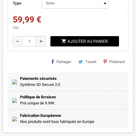
Type
59,99 €
TTC
shopping_cart
remove
add
AJOUTER AU PANIER
Partager
Tweet
Pinterest
Paiements sécurisés
Système 3D Secure 2.0
Politique de livraison
Prix unique de 9.99€
Fabrication Européenne
Nos produits sont tous fabriqués en Europe