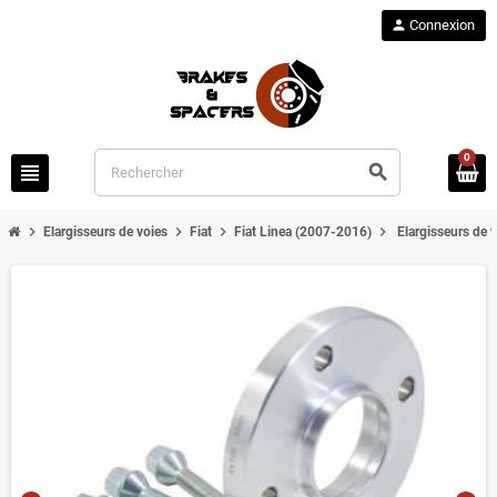
person
Connexion
0
view_headline
search
chevron_right
chevron_right
chevron_right
chevron_right
Elargisseurs de voies
Fiat
Fiat Linea (2007-2016)
Elargisseurs de 