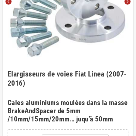
chevron_left
chevron_right
Elargisseurs de voies Fiat Linea (2007-
2016)
Cales aluminiums moulées dans la masse
BrakeAndSpacer de 5mm
/10mm/15mm/20mm… juqu’à 50mm