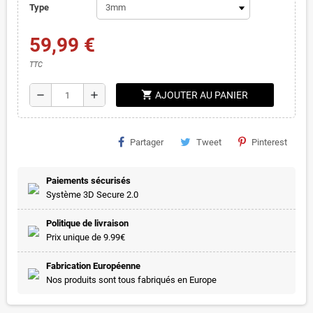
Type
59,99 €
TTC
shopping_cart
remove
add
AJOUTER AU PANIER
Partager
Tweet
Pinterest
Paiements sécurisés
Système 3D Secure 2.0
Politique de livraison
Prix unique de 9.99€
Fabrication Européenne
Nos produits sont tous fabriqués en Europe