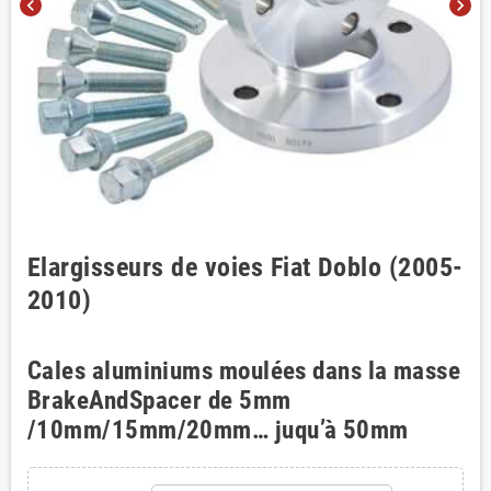
chevron_left
chevron_right
Elargisseurs de voies Fiat Doblo (2005-
2010)
Cales aluminiums moulées dans la masse
BrakeAndSpacer de 5mm
/10mm/15mm/20mm… juqu’à 50mm