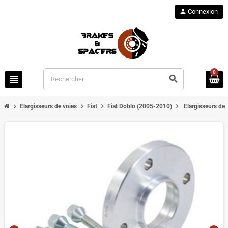
person
Connexion
0
view_headline
search
chevron_right
chevron_right
chevron_right
chevron_right
Elargisseurs de voies
Fiat
Fiat Doblo (2005-2010)
Elargisseurs de