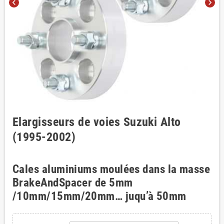
chevron_left
chevron_right
Elargisseurs de voies Suzuki Alto
(1995-2002)
Cales aluminiums moulées dans la masse
BrakeAndSpacer de 5mm
/10mm/15mm/20mm… juqu’à 50mm