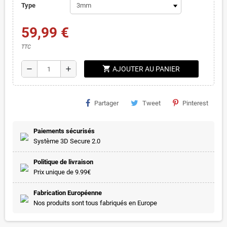
Type
59,99 €
TTC
shopping_cart
remove
add
AJOUTER AU PANIER
Partager
Tweet
Pinterest
Paiements sécurisés
Système 3D Secure 2.0
Politique de livraison
Prix unique de 9.99€
Fabrication Européenne
Nos produits sont tous fabriqués en Europe