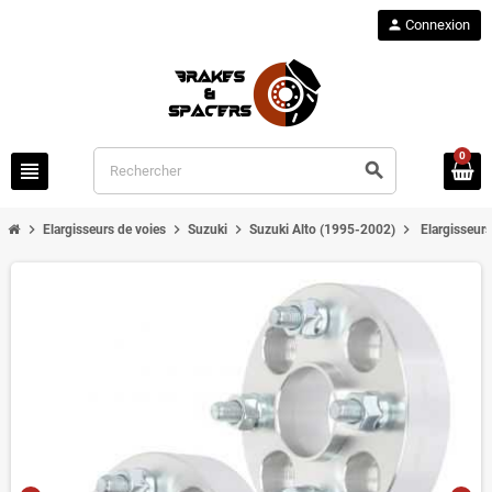
person
Connexion
0
view_headline
search
chevron_right
chevron_right
chevron_right
chevron_right
Elargisseurs de voies
Suzuki
Suzuki Alto (1995-2002)
Elargisseur