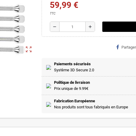
59,99 €
TTC
remove
add
Partager
zoom_out_map
Paiements sécurisés
Système 3D Secure 2.0
Politique de livraison
Prix unique de 9.99€
Fabrication Européenne
Nos produits sont tous fabriqués en Europe