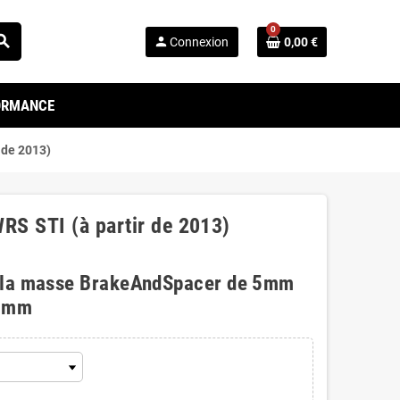
0
arch
person
Connexion
0,00 €
FORMANCE
 de 2013)
RS STI (à partir de 2013)
 la masse BrakeAndSpacer de 5mm
0mm