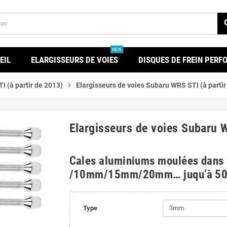
se
NEW
EIL
ELARGISSEURS DE VOIES
DISQUES DE FREIN PER
 (à partir de 2013)
chevron_right
Elargisseurs de voies Subaru WRS STI (à partir
Elargisseurs de voies Subaru W
Cales aluminiums moulées dans
/10mm/15mm/20mm… juqu’à 5
Type