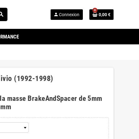
0
arch
person
Connexion
0,00 €
FORMANCE
Vivio (1992-1998)
 la masse BrakeAndSpacer de 5mm
0mm