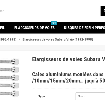
se
NEW
EIL
ELARGISSEURS DE VOIES
DISQUES DE FREIN PER
(1992-1998)
chevron_right
Elargisseurs de voies Subaru Vivio (1992-1998)
Elargisseurs de voies Subaru 
Cales aluminiums moulées dans
/10mm/15mm/20mm… juqu’à 5
Type