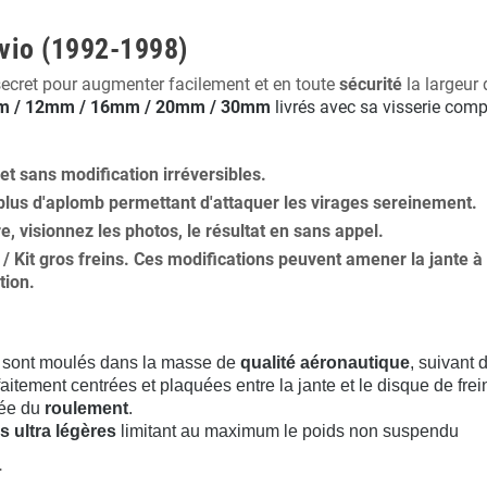
ivio (1992-1998)
secret pour augmenter facilement et en toute
sécurité
la largeur 
 / 12mm / 16mm / 20mm / 30mm
livrés avec sa visserie comp
 et
sans modification
irréversibles.
plus
d'aplomb
permettant d'attaquer les virages sereinement.
ure, visionnez les photos, le résultat en sans appel.
s / Kit gros freins. Ces modifications peuvent amener la jante
tion
.
sont moulés dans la masse de
qualité aéronautique
, suivant
aitement centrées et plaquées entre la jante et le disque de frei
rée du
roulement
.
s ultra légères
limitant au maximum le poids non suspendu
.