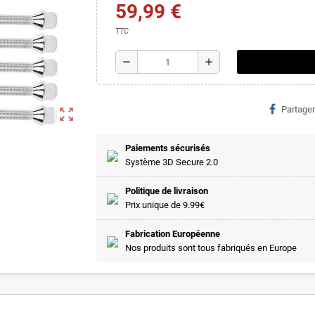
59,99 €
TTC
remove
add
Partager
zoom_out_map
Paiements sécurisés
Système 3D Secure 2.0
Politique de livraison
Prix unique de 9.99€
Fabrication Européenne
Nos produits sont tous fabriqués en Europe