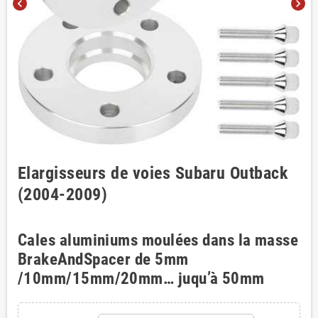
chevron_left
chevron_right
Elargisseurs de voies Subaru Outback
(2004-2009)
Cales aluminiums moulées dans la masse
BrakeAndSpacer de 5mm
/10mm/15mm/20mm… juqu’à 50mm