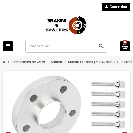
person
Connexion
0
view_headline
search
chevron_right
chevron_right
chevron_right
chevron_right
Elargisseurs de voies
Subaru
Subaru Outback (2004-2009)
Elargi