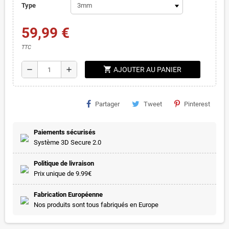
Type
59,99 €
TTC
shopping_cart
remove
add
AJOUTER AU PANIER
Partager
Tweet
Pinterest
Paiements sécurisés
Système 3D Secure 2.0
Politique de livraison
Prix unique de 9.99€
Fabrication Européenne
Nos produits sont tous fabriqués en Europe