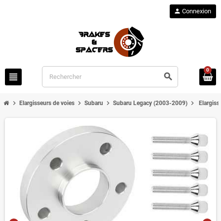
person
Connexion
0
view_headline
search
chevron_right
chevron_right
chevron_right
chevron_right
Elargisseurs de voies
Subaru
Subaru Legacy (2003-2009)
Elargis