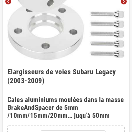
chevron_left
chevron_right
Elargisseurs de voies Subaru Legacy
(2003-2009)
Cales aluminiums moulées dans la masse
BrakeAndSpacer de 5mm
/10mm/15mm/20mm… juqu’à 50mm