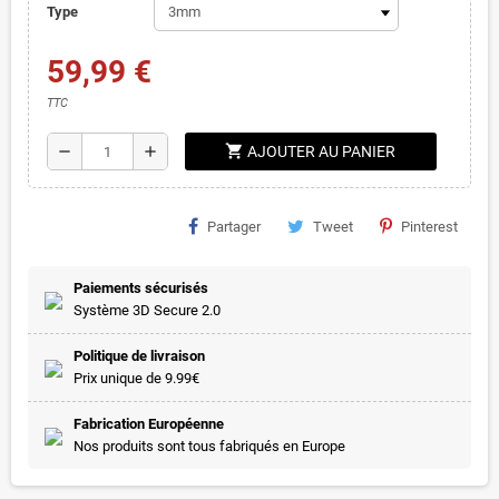
Type
59,99 €
TTC
shopping_cart
remove
add
AJOUTER AU PANIER
Partager
Tweet
Pinterest
Paiements sécurisés
Système 3D Secure 2.0
Politique de livraison
Prix unique de 9.99€
Fabrication Européenne
Nos produits sont tous fabriqués en Europe