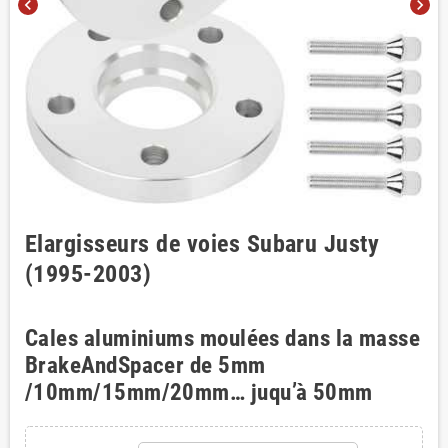
chevron_left
chevron_right
Elargisseurs de voies Subaru Justy
(1995-2003)
Cales aluminiums moulées dans la masse
BrakeAndSpacer de 5mm
/10mm/15mm/20mm… juqu’à 50mm