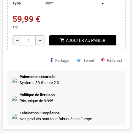
Type
59,99 €
TTC
shopping_cart
remove
add
AJOUTER AU PANIER
Partager
Tweet
Pinterest
Paiements sécurisés
Système 3D Secure 2.0
Politique de livraison
Prix unique de 9.99€
Fabrication Européenne
Nos produits sont tous fabriqués en Europe