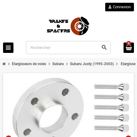
person
Connexion
0
view_headline
search
chevron_right
chevron_right
chevron_right
chevron_right
Elargisseurs de voies
Subaru
Subaru Justy (1995-2003)
Elargisse