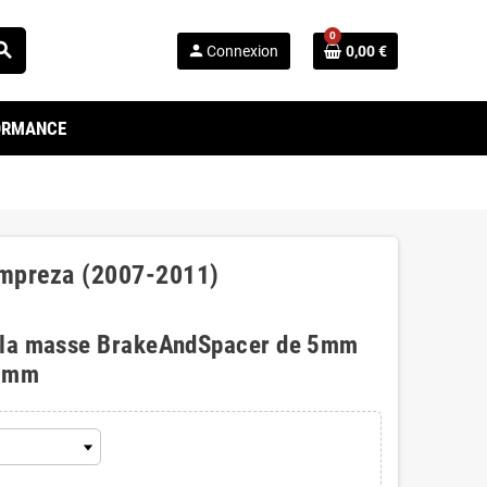
0
arch
person
Connexion
0,00 €
FORMANCE
Impreza (2007-2011)
 la masse BrakeAndSpacer de 5mm
0mm