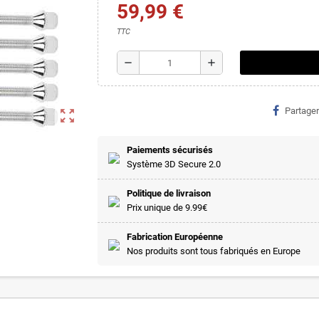
59,99 €
TTC
remove
add
Partager
zoom_out_map
Paiements sécurisés
Système 3D Secure 2.0
Politique de livraison
Prix unique de 9.99€
Fabrication Européenne
Nos produits sont tous fabriqués en Europe