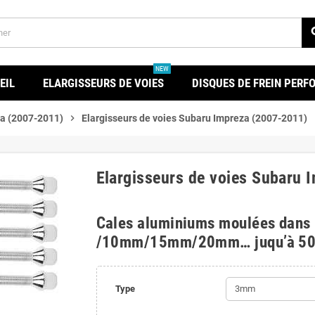
se
NEW
EIL
ELARGISSEURS DE VOIES
DISQUES DE FREIN PER
a (2007-2011)
chevron_right
Elargisseurs de voies Subaru Impreza (2007-2011)
Elargisseurs de voies Subaru 
Cales aluminiums moulées dans
/10mm/15mm/20mm… juqu’à 5
Type