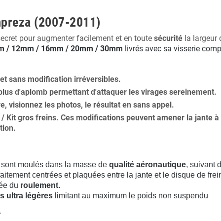
mpreza (2007-2011)
secret pour augmenter facilement et en toute
sécurité
la largeur 
 / 12mm / 16mm / 20mm / 30mm
livrés avec sa visserie comp
 et
sans modification
irréversibles.
plus
d'aplomb
permettant d'attaquer les virages sereinement.
ure, visionnez les photos, le résultat en sans appel.
s / Kit gros freins. Ces modifications peuvent amener la jante
tion
.
sont moulés dans la masse de
qualité aéronautique
, suivant
aitement centrées et plaquées entre la jante et le disque de frei
rée du
roulement
.
s ultra légères
limitant au maximum le poids non suspendu
.