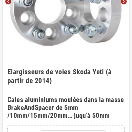
chevron_left
chevron_right
Elargisseurs de voies Skoda Yeti (à
partir de 2014)
Cales aluminiums moulées dans la masse
BrakeAndSpacer de 5mm
/10mm/15mm/20mm… juqu’à 50mm