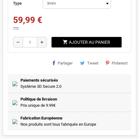
Type
59,99 €
TTC
shopping_cart
remove
add
AJOUTER AU PANIER
Partager
Tweet
Pinterest
Paiements sécurisés
Système 3D Secure 2.0
Politique de livraison
Prix unique de 9.99€
Fabrication Européenne
Nos produits sont tous fabriqués en Europe