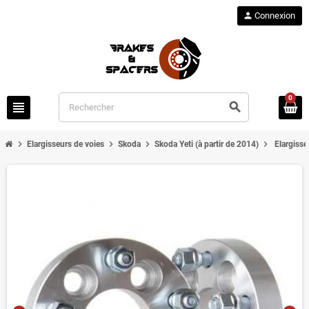
person
Connexion
0
view_headline
search
chevron_right
chevron_right
chevron_right
chevron_right
Elargisseurs de voies
Skoda
Skoda Yeti (à partir de 2014)
Elargisse