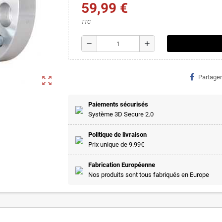
59,99 €
TTC
remove
add
Partager
zoom_out_map
Paiements sécurisés
Système 3D Secure 2.0
Politique de livraison
Prix unique de 9.99€
Fabrication Européenne
Nos produits sont tous fabriqués en Europe