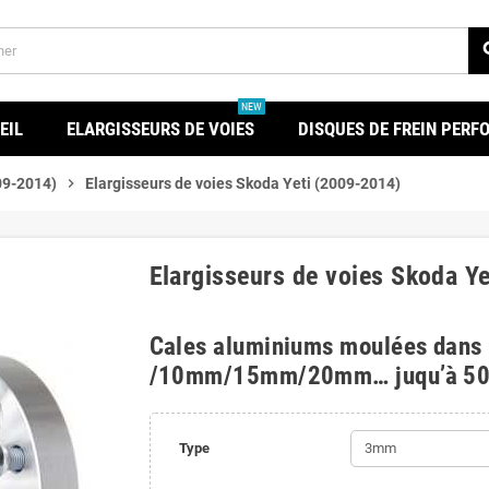
se
NEW
EIL
ELARGISSEURS DE VOIES
DISQUES DE FREIN PER
09-2014)
chevron_right
Elargisseurs de voies Skoda Yeti (2009-2014)
Elargisseurs de voies Skoda Y
Cales aluminiums moulées dans
/10mm/15mm/20mm… juqu’à 5
Type