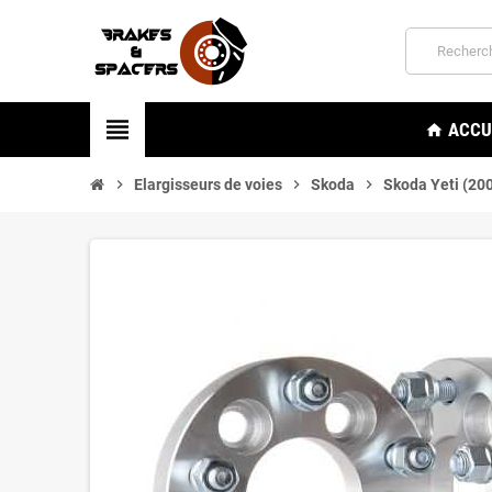
view_headline
ACCU
home
chevron_right
Elargisseurs de voies
chevron_right
Skoda
chevron_right
Skoda Yeti (20