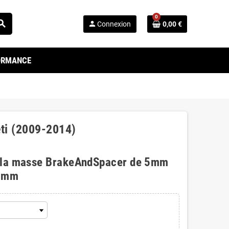
0
arch
person
Connexion
0,00 €
FORMANCE
eti (2009-2014)
 la masse BrakeAndSpacer de 5mm
0mm