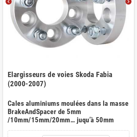
chevron_left
chevron_right
Elargisseurs de voies Skoda Fabia
(2000-2007)
Cales aluminiums moulées dans la masse
BrakeAndSpacer de 5mm
/10mm/15mm/20mm… juqu’à 50mm