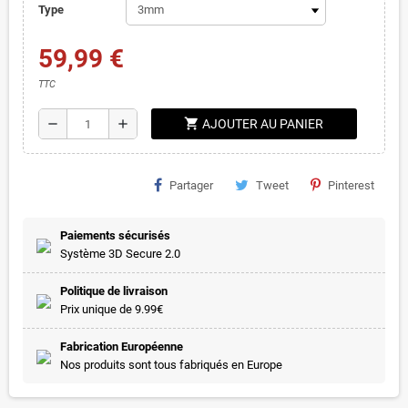
Type
59,99 €
TTC
shopping_cart
remove
add
AJOUTER AU PANIER
Partager
Tweet
Pinterest
Paiements sécurisés
Système 3D Secure 2.0
Politique de livraison
Prix unique de 9.99€
Fabrication Européenne
Nos produits sont tous fabriqués en Europe