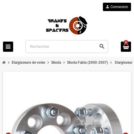
person
Connexion
0
view_headline
search
chevron_right
chevron_right
chevron_right
chevron_right
Elargisseurs de voies
Skoda
Skoda Fabia (2000-2007)
Elargisseur