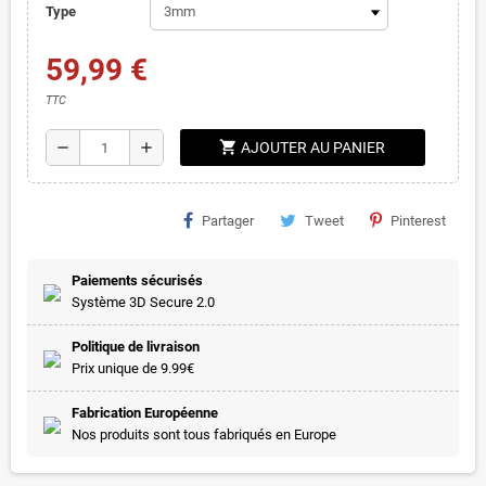
Type
59,99 €
TTC
shopping_cart
remove
add
AJOUTER AU PANIER
Partager
Tweet
Pinterest
Paiements sécurisés
Système 3D Secure 2.0
Politique de livraison
Prix unique de 9.99€
Fabrication Européenne
Nos produits sont tous fabriqués en Europe