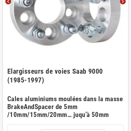
chevron_left
chevron_right
Elargisseurs de voies Saab 9000
(1985-1997)
Cales aluminiums moulées dans la masse
BrakeAndSpacer de 5mm
/10mm/15mm/20mm… juqu’à 50mm