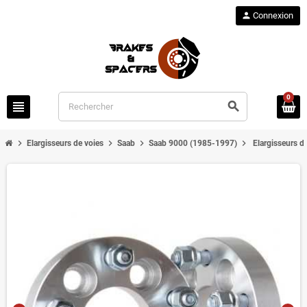
person
Connexion
0
view_headline
search
chevron_right
chevron_right
chevron_right
chevron_right
Elargisseurs de voies
Saab
Saab 9000 (1985-1997)
Elargisseurs 