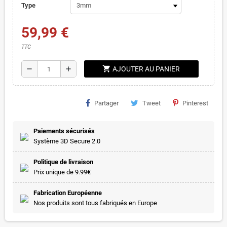
Type
59,99 €
TTC
shopping_cart
remove
add
AJOUTER AU PANIER
Partager
Tweet
Pinterest
Paiements sécurisés
Système 3D Secure 2.0
Politique de livraison
Prix unique de 9.99€
Fabrication Européenne
Nos produits sont tous fabriqués en Europe