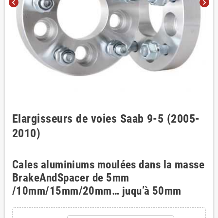
chevron_left
chevron_right
Elargisseurs de voies Saab 9-5 (2005-
2010)
Cales aluminiums moulées dans la masse
BrakeAndSpacer de 5mm
/10mm/15mm/20mm… juqu’à 50mm