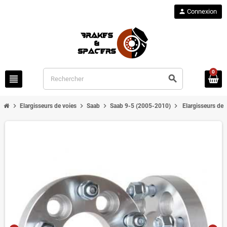
person
Connexion
0
view_headline
search
chevron_right
chevron_right
chevron_right
chevron_right
Elargisseurs de voies
Saab
Saab 9-5 (2005-2010)
Elargisseurs de