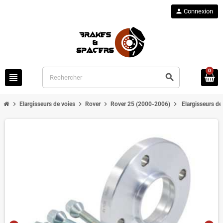
person
Connexion
0
view_headline
search
chevron_right
chevron_right
chevron_right
chevron_right
Elargisseurs de voies
Rover
Rover 25 (2000-2006)
Elargisseurs d