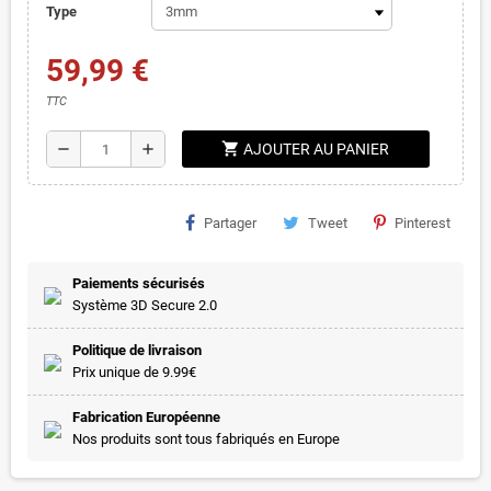
Type
59,99 €
TTC
shopping_cart
remove
add
AJOUTER AU PANIER
Partager
Tweet
Pinterest
Paiements sécurisés
Système 3D Secure 2.0
Politique de livraison
Prix unique de 9.99€
Fabrication Européenne
Nos produits sont tous fabriqués en Europe