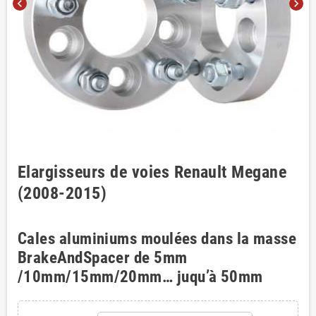
chevron_left
chevron_right
Elargisseurs de voies Renault Megane
(2008-2015)
Cales aluminiums moulées dans la masse
BrakeAndSpacer de 5mm
/10mm/15mm/20mm… juqu’à 50mm