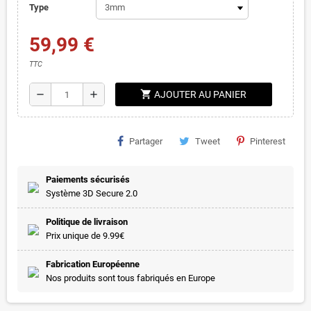
Type
59,99 €
TTC
shopping_cart
remove
add
AJOUTER AU PANIER
Partager
Tweet
Pinterest
Paiements sécurisés
Système 3D Secure 2.0
Politique de livraison
Prix unique de 9.99€
Fabrication Européenne
Nos produits sont tous fabriqués en Europe