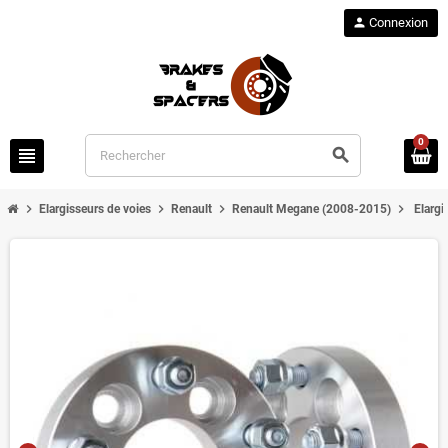
person
Connexion
0
view_headline
search
chevron_right
chevron_right
chevron_right
chevron_right
Elargisseurs de voies
Renault
Renault Megane (2008-2015)
Elarg