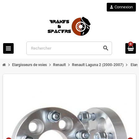
person
Connexion
0
view_headline
search
chevron_right
chevron_right
chevron_right
chevron_right
Elargisseurs de voies
Renault
Renault Laguna 2 (2000-2007)
Elar