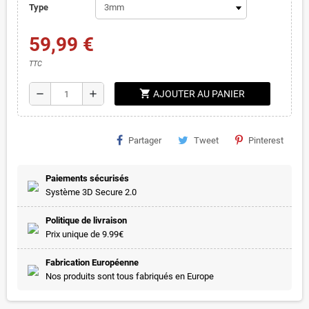
Type
59,99 €
TTC
shopping_cart
remove
add
AJOUTER AU PANIER
Partager
Tweet
Pinterest
Paiements sécurisés
Système 3D Secure 2.0
Politique de livraison
Prix unique de 9.99€
Fabrication Européenne
Nos produits sont tous fabriqués en Europe