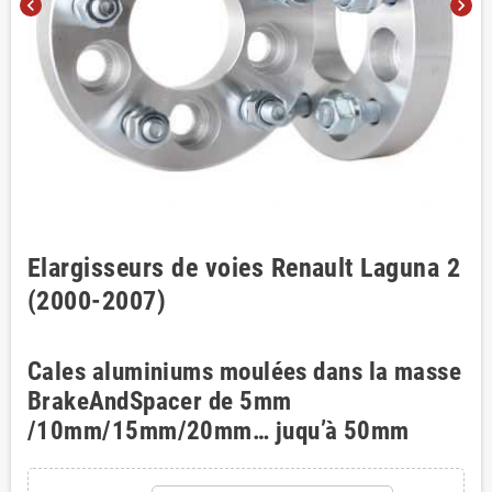
chevron_left
chevron_right
Elargisseurs de voies Renault Laguna 2
(2000-2007)
Cales aluminiums moulées dans la masse
BrakeAndSpacer de 5mm
/10mm/15mm/20mm… juqu’à 50mm