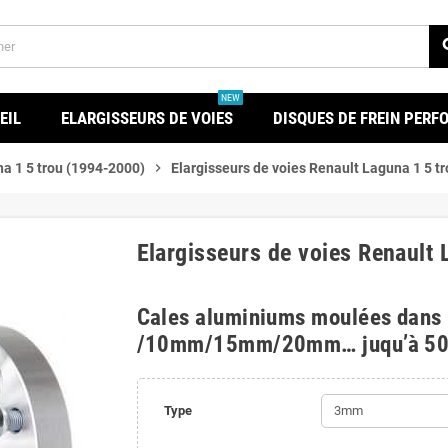
se
NEW
EIL
ELARGISSEURS DE VOIES
DISQUES DE FREIN PER
a 1 5 trou (1994-2000)
chevron_right
Elargisseurs de voies Renault Laguna 1 5 t
Elargisseurs de voies Renault
Cales aluminiums moulées dans
/10mm/15mm/20mm… juqu’à 5
Type