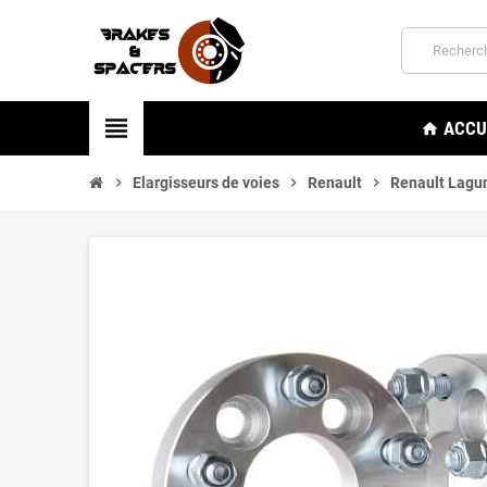
view_headline
ACCU
home
chevron_right
Elargisseurs de voies
chevron_right
Renault
chevron_right
Renault Lagun