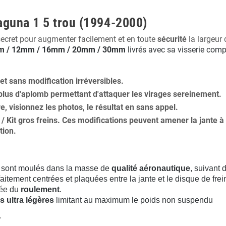
aguna 1 5 trou (1994-2000)
secret pour augmenter facilement et en toute
sécurité
la largeur 
 / 12mm / 16mm / 20mm / 30mm
livrés avec sa visserie comp
 et
sans modification
irréversibles.
plus
d'aplomb
permettant d'attaquer les virages sereinement.
ure, visionnez les photos, le résultat en sans appel.
s / Kit gros freins. Ces modifications peuvent amener la jante
tion
.
sont moulés dans la masse de
qualité aéronautique
, suivant
aitement centrées et plaquées entre la jante et le disque de frei
rée du
roulement
.
s ultra légères
limitant au maximum le poids non suspendu
.