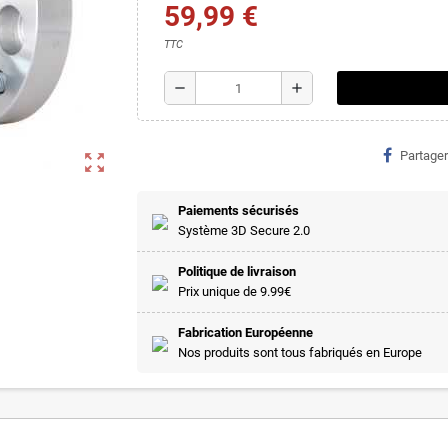
59,99 €
TTC
remove
add
Partager
zoom_out_map
Paiements sécurisés
Système 3D Secure 2.0
Politique de livraison
Prix unique de 9.99€
Fabrication Européenne
Nos produits sont tous fabriqués en Europe