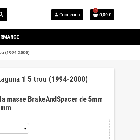
0
arch
person
Connexion
0,00 €
FORMANCE
rou (1994-2000)
 Laguna 1 5 trou (1994-2000)
 la masse BrakeAndSpacer de 5mm
0mm