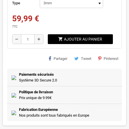
Type
59,99 €
TTC
shopping_cart
remove
add
AJOUTER AU PANIER
Partager
Tweet
Pinterest
Paiements sécurisés
Système 3D Secure 2.0
Politique de livraison
Prix unique de 9.99€
Fabrication Européenne
Nos produits sont tous fabriqués en Europe