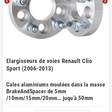
chevron_left
chevron_right
Elargisseurs de voies Renault Clio
Sport (2006-2013)
Cales aluminiums moulées dans la masse
BrakeAndSpacer de 5mm
/10mm/15mm/20mm… juqu’à 50mm