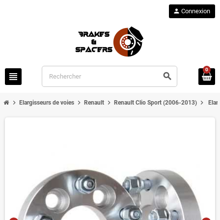
person
Connexion
0
view_headline
search
chevron_right
chevron_right
chevron_right
chevron_right
Elargisseurs de voies
Renault
Renault Clio Sport (2006-2013)
Elar