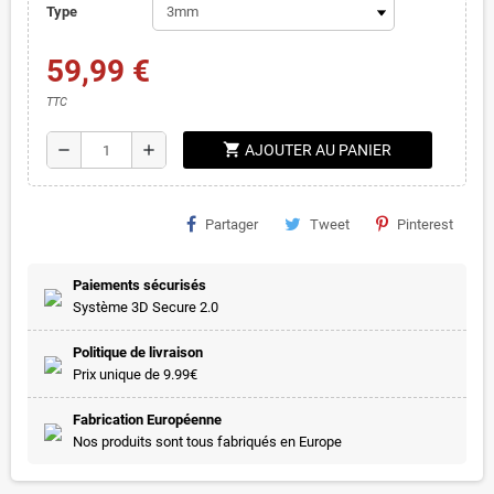
Type
59,99 €
TTC
shopping_cart
remove
add
AJOUTER AU PANIER
Partager
Tweet
Pinterest
Paiements sécurisés
Système 3D Secure 2.0
Politique de livraison
Prix unique de 9.99€
Fabrication Européenne
Nos produits sont tous fabriqués en Europe