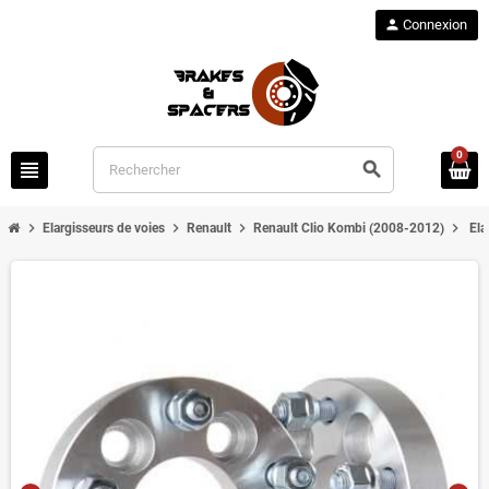
person
Connexion
0
view_headline
search
chevron_right
chevron_right
chevron_right
chevron_right
Elargisseurs de voies
Renault
Renault Clio Kombi (2008-2012)
Ela