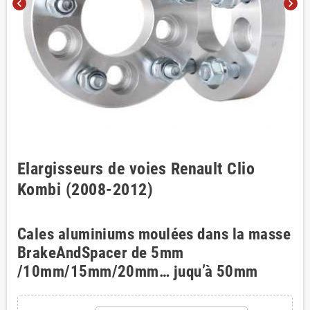
chevron_left
chevron_right
Elargisseurs de voies Renault Clio
Kombi (2008-2012)
Cales aluminiums moulées dans la masse
BrakeAndSpacer de 5mm
/10mm/15mm/20mm… juqu’à 50mm