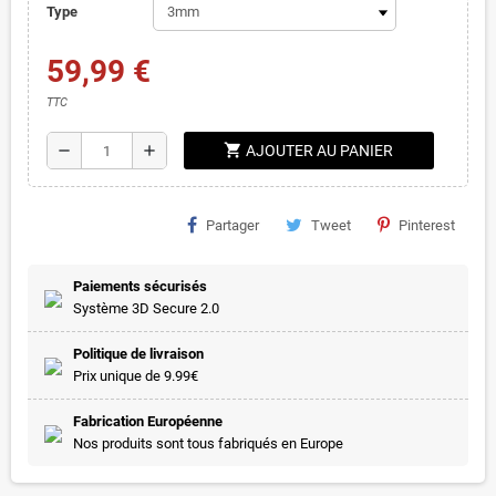
Type
59,99 €
TTC
shopping_cart
remove
add
AJOUTER AU PANIER
Partager
Tweet
Pinterest
Paiements sécurisés
Système 3D Secure 2.0
Politique de livraison
Prix unique de 9.99€
Fabrication Européenne
Nos produits sont tous fabriqués en Europe