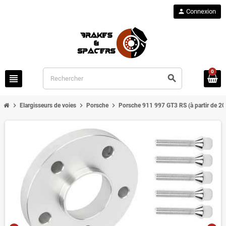
person
Connexion
0
view_headline
search
chevron_right
chevron_right
chevron_right
Elargisseurs de voies
Porsche
Porsche 911 997 GT3 RS (à partir de 2