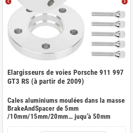
chevron_left
chevron_right
Elargisseurs de voies Porsche 911 997
GT3 RS (à partir de 2009)
Cales aluminiums moulées dans la masse
BrakeAndSpacer de 5mm
/10mm/15mm/20mm… juqu’à 50mm