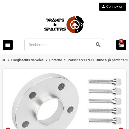
person
Connexion
0
view_headline
search
chevron_right
chevron_right
chevron_right
Elargisseurs de voies
Porsche
Porsche 911 911 Turbo S (à partir de 2