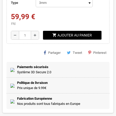
Type
59,99 €
TTC
shopping_cart
remove
add
AJOUTER AU PANIER
Partager
Tweet
Pinterest
Paiements sécurisés
Système 3D Secure 2.0
Politique de livraison
Prix unique de 9.99€
Fabrication Européenne
Nos produits sont tous fabriqués en Europe