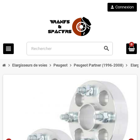
person
Connexion
0
view_headline
search
chevron_right
chevron_right
chevron_right
chevron_right
Elargisseurs de voies
Peugeot
Peugeot Partner (1996-2008)
Elarg