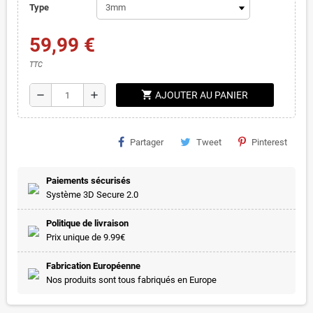
Type
59,99 €
TTC
shopping_cart
remove
add
AJOUTER AU PANIER
Partager
Tweet
Pinterest
Paiements sécurisés
Système 3D Secure 2.0
Politique de livraison
Prix unique de 9.99€
Fabrication Européenne
Nos produits sont tous fabriqués en Europe