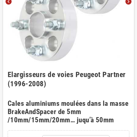
chevron_left
chevron_right
Elargisseurs de voies Peugeot Partner
(1996-2008)
Cales aluminiums moulées dans la masse
BrakeAndSpacer de 5mm
/10mm/15mm/20mm… juqu’à 50mm