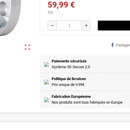
59,99 €
TTC
remove
add
Partager
zoom_out_map
Paiements sécurisés
Système 3D Secure 2.0
Politique de livraison
Prix unique de 9.99€
Fabrication Européenne
Nos produits sont tous fabriqués en Europe