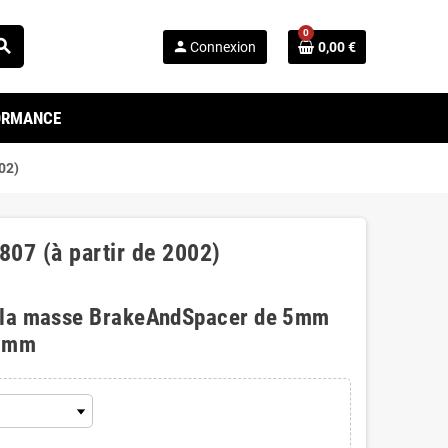
0
arch
person
Connexion
0,00 €
FORMANCE
02)
807 (à partir de 2002)
 la masse BrakeAndSpacer de 5mm
0mm