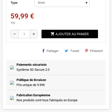
Type
59,99 €
TTC
shopping_cart
remove
add
AJOUTER AU PANIER
Partager
Tweet
Pinterest
Paiements sécurisés
Système 3D Secure 2.0
Politique de livraison
Prix unique de 9.99€
Fabrication Européenne
Nos produits sont tous fabriqués en Europe