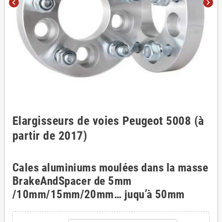
chevron_left
chevron_right
Elargisseurs de voies Peugeot 5008 (à
partir de 2017)
Cales aluminiums moulées dans la masse
BrakeAndSpacer de 5mm
/10mm/15mm/20mm… juqu’à 50mm