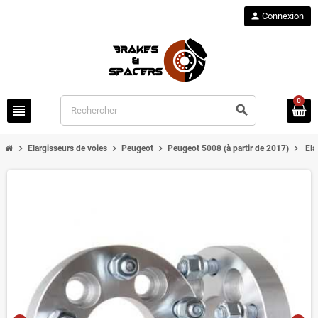
person
Connexion
0
view_headline
search
chevron_right
chevron_right
chevron_right
chevron_right
Elargisseurs de voies
Peugeot
Peugeot 5008 (à partir de 2017)
Ela