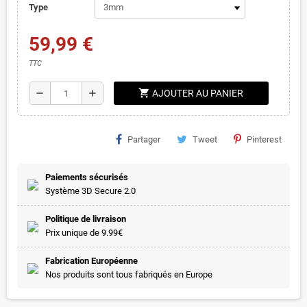
Type
59,99 €
TTC
shopping_cart
remove
add
AJOUTER AU PANIER
Partager
Tweet
Pinterest
Paiements sécurisés
Système 3D Secure 2.0
Politique de livraison
Prix unique de 9.99€
Fabrication Européenne
Nos produits sont tous fabriqués en Europe