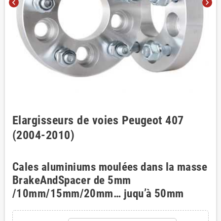
chevron_left
chevron_right
Elargisseurs de voies Peugeot 407
(2004-2010)
Cales aluminiums moulées dans la masse
BrakeAndSpacer de 5mm
/10mm/15mm/20mm… juqu’à 50mm