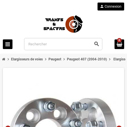
person
Connexion
0
view_headline
search
chevron_right
chevron_right
chevron_right
chevron_right
Elargisseurs de voies
Peugeot
Peugeot 407 (2004-2010)
Elargiss