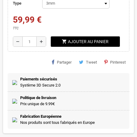
Type
59,99 €
TTC
shopping_cart
remove
add
AJOUTER AU PANIER
Partager
Tweet
Pinterest
Paiements sécurisés
Système 3D Secure 2.0
Politique de livraison
Prix unique de 9.99€
Fabrication Européenne
Nos produits sont tous fabriqués en Europe