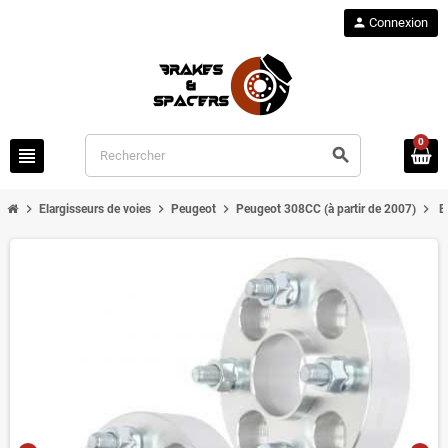
person
Connexion
0
view_headline
search
chevron_right
chevron_right
chevron_right
chevron_right
Elargisseurs de voies
Peugeot
Peugeot 308CC (à partir de 2007)
E