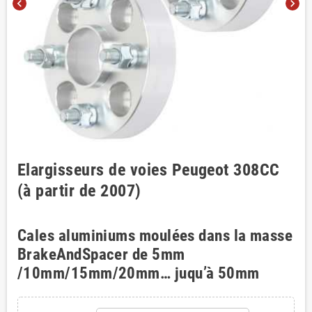
chevron_left
chevron_right
Elargisseurs de voies Peugeot 308CC
(à partir de 2007)
Cales aluminiums moulées dans la masse
BrakeAndSpacer de 5mm
/10mm/15mm/20mm… juqu’à 50mm