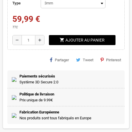
Type
59,99 €
TTC
shopping_cart
remove
add
AJOUTER AU PANIER
Partager
Tweet
Pinterest
Paiements sécurisés
Système 3D Secure 2.0
Politique de livraison
Prix unique de 9.99€
Fabrication Européenne
Nos produits sont tous fabriqués en Europe