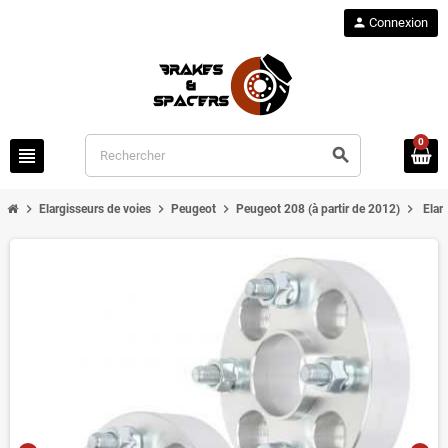
person
Connexion
0
view_headline
search
chevron_right
chevron_right
chevron_right
chevron_right
Elargisseurs de voies
Peugeot
Peugeot 208 (à partir de 2012)
Elar