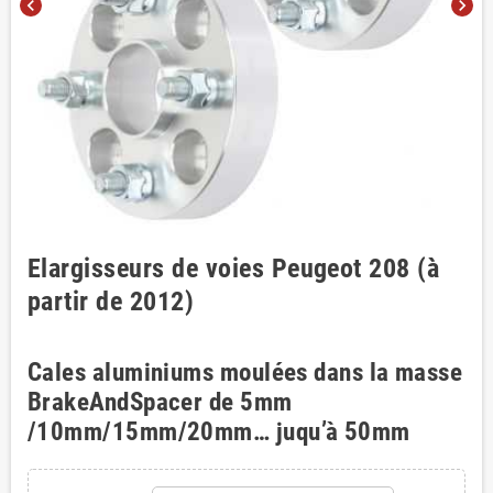
chevron_left
chevron_right
Elargisseurs de voies Peugeot 208 (à
partir de 2012)
Cales aluminiums moulées dans la masse
BrakeAndSpacer de 5mm
/10mm/15mm/20mm… juqu’à 50mm