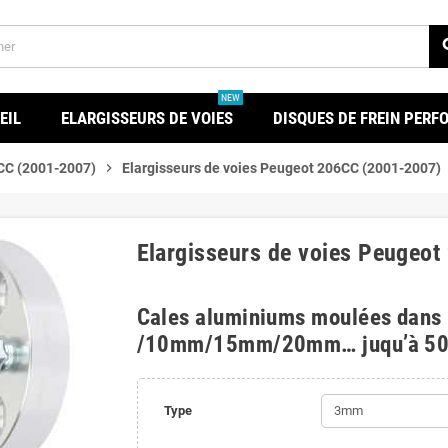
se
NEW
EIL
ELARGISSEURS DE VOIES
DISQUES DE FREIN PER
CC (2001-2007)
chevron_right
Elargisseurs de voies Peugeot 206CC (2001-2007)
Elargisseurs de voies Peugeo
Cales aluminiums moulées dans
/10mm/15mm/20mm… juqu’à 5
Type