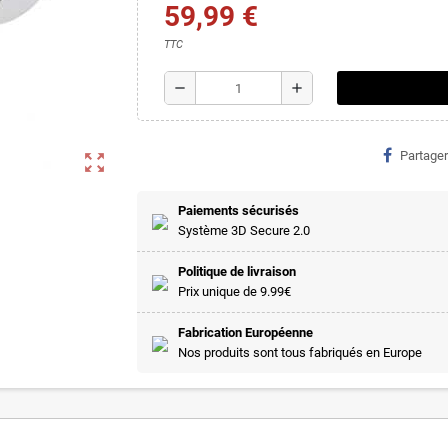
59,99 €
TTC
remove
add
Partager
zoom_out_map
Paiements sécurisés
Système 3D Secure 2.0
Politique de livraison
Prix unique de 9.99€
Fabrication Européenne
Nos produits sont tous fabriqués en Europe