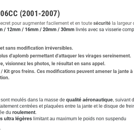
 206CC (2001-2007)
secret pour augmenter facilement et en toute
sécurité
la largeur 
 / 12mm / 16mm / 20mm / 30mm
livrés avec sa visserie comp
 et
sans modification
irréversibles.
plus
d'aplomb
permettant d'attaquer les virages sereinement.
ure, visionnez les photos, le résultat en sans appel.
s / Kit gros freins. Ces modifications peuvent amener la jante
tion
.
sont moulés dans la masse de
qualité aéronautique
, suivant
aitement centrées et plaquées entre la jante et le disque de frei
rée du
roulement
.
s ultra légères
limitant au maximum le poids non suspendu
.