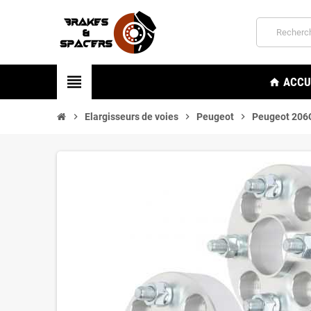
view_headline
ACCU
home
chevron_right
Elargisseurs de voies
chevron_right
Peugeot
chevron_right
Peugeot 206