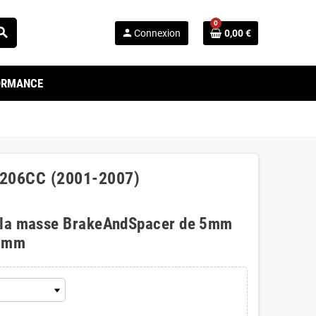
0
arch
person
Connexion
0,00 €
FORMANCE
t 206CC (2001-2007)
 la masse BrakeAndSpacer de 5mm
0mm