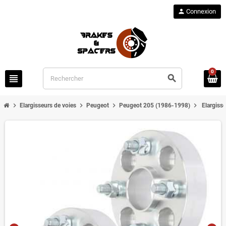
person
Connexion
0
view_headline
search
chevron_right
chevron_right
chevron_right
chevron_right
Elargisseurs de voies
Peugeot
Peugeot 205 (1986-1998)
Elargiss