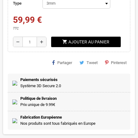
Type
59,99 €
TTC
shopping_cart
remove
add
AJOUTER AU PANIER
Partager
Tweet
Pinterest
Paiements sécurisés
Système 3D Secure 2.0
Politique de livraison
Prix unique de 9.99€
Fabrication Européenne
Nos produits sont tous fabriqués en Europe