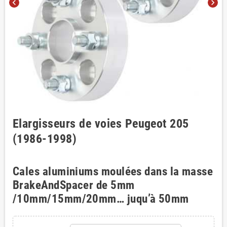
chevron_left
chevron_right
Elargisseurs de voies Peugeot 205
(1986-1998)
Cales aluminiums moulées dans la masse
BrakeAndSpacer de 5mm
/10mm/15mm/20mm… juqu’à 50mm