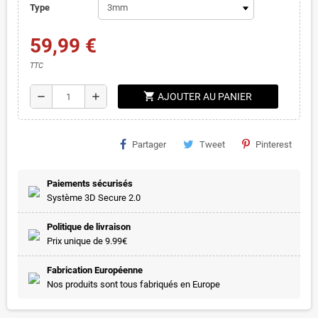
Type
59,99 €
TTC
shopping_cart
remove
add
AJOUTER AU PANIER
Partager
Tweet
Pinterest
Paiements sécurisés
Système 3D Secure 2.0
Politique de livraison
Prix unique de 9.99€
Fabrication Européenne
Nos produits sont tous fabriqués en Europe