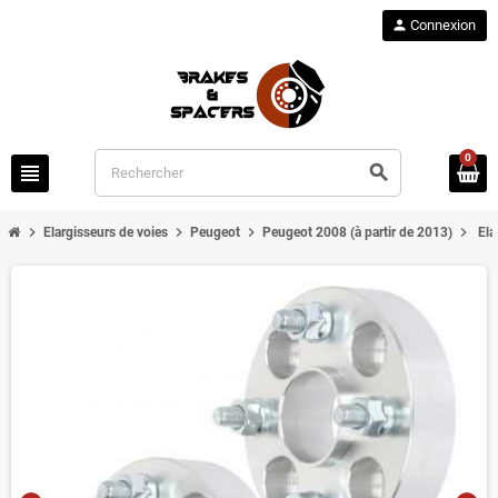
person
Connexion
0
view_headline
search
chevron_right
chevron_right
chevron_right
chevron_right
Elargisseurs de voies
Peugeot
Peugeot 2008 (à partir de 2013)
Ela