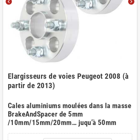
chevron_left
chevron_right
Elargisseurs de voies Peugeot 2008 (à
partir de 2013)
Cales aluminiums moulées dans la masse
BrakeAndSpacer de 5mm
/10mm/15mm/20mm… juqu’à 50mm