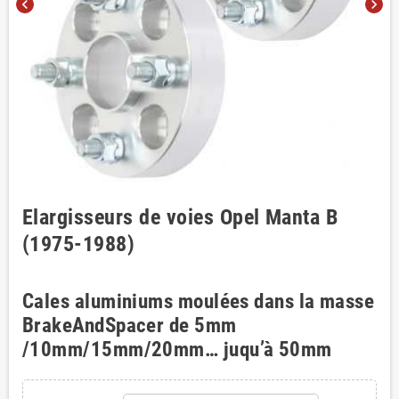
chevron_left
chevron_right
Elargisseurs de voies Opel Manta B
(1975-1988)
Cales aluminiums moulées dans la masse
BrakeAndSpacer de 5mm
/10mm/15mm/20mm… juqu’à 50mm