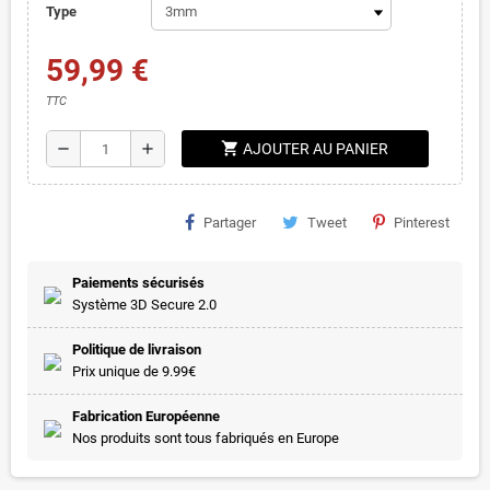
Type
59,99 €
TTC
shopping_cart
remove
add
AJOUTER AU PANIER
Partager
Tweet
Pinterest
Paiements sécurisés
Système 3D Secure 2.0
Politique de livraison
Prix unique de 9.99€
Fabrication Européenne
Nos produits sont tous fabriqués en Europe