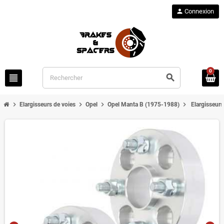
person
Connexion
0
view_headline
search
chevron_right
chevron_right
chevron_right
chevron_right
Elargisseurs de voies
Opel
Opel Manta B (1975-1988)
Elargisseur