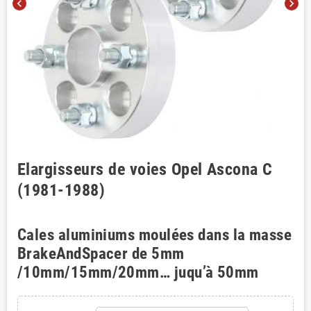
chevron_left
chevron_right
Elargisseurs de voies Opel Ascona C
(1981-1988)
Cales aluminiums moulées dans la masse
BrakeAndSpacer de 5mm
/10mm/15mm/20mm… juqu’à 50mm