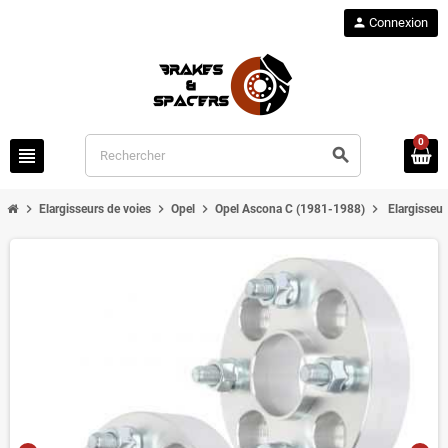
person
Connexion
0
view_headline
search
chevron_right
chevron_right
chevron_right
chevron_right
Elargisseurs de voies
Opel
Opel Ascona C (1981-1988)
Elargisseu