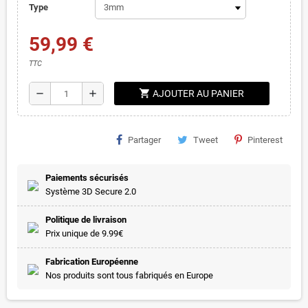
Type
59,99 €
TTC
shopping_cart
remove
add
AJOUTER AU PANIER
Partager
Tweet
Pinterest
Paiements sécurisés
Système 3D Secure 2.0
Politique de livraison
Prix unique de 9.99€
Fabrication Européenne
Nos produits sont tous fabriqués en Europe