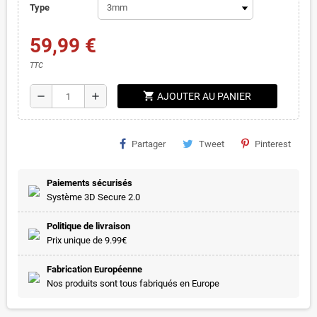
Type
59,99 €
TTC
shopping_cart
remove
add
AJOUTER AU PANIER
Partager
Tweet
Pinterest
Paiements sécurisés
Système 3D Secure 2.0
Politique de livraison
Prix unique de 9.99€
Fabrication Européenne
Nos produits sont tous fabriqués en Europe