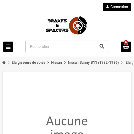
person
Connexion
0
view_headline
search
chevron_right
chevron_right
chevron_right
chevron_right
Elargisseurs de voies
Nissan
Nissan Sunny B11 (1982-1986)
Elar