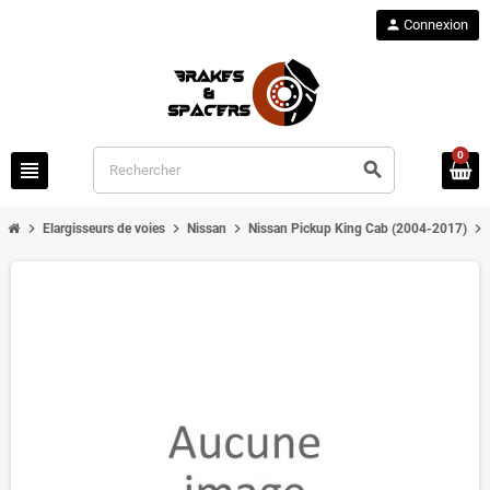
person
Connexion
0
view_headline
search
chevron_right
chevron_right
chevron_right
chevron_right
Elargisseurs de voies
Nissan
Nissan Pickup King Cab (2004-2017)