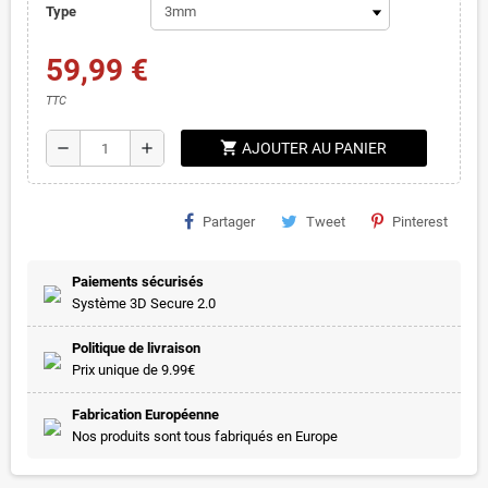
Type
59,99 €
TTC
shopping_cart
remove
add
AJOUTER AU PANIER
Partager
Tweet
Pinterest
Paiements sécurisés
Système 3D Secure 2.0
Politique de livraison
Prix unique de 9.99€
Fabrication Européenne
Nos produits sont tous fabriqués en Europe