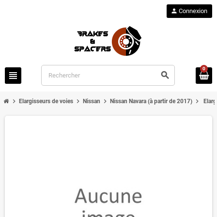
person
Connexion
0
view_headline
search
chevron_right
chevron_right
chevron_right
chevron_right
Elargisseurs de voies
Nissan
Nissan Navara (à partir de 2017)
Elarg