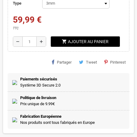
Type
59,99 €
TTC
shopping_cart
remove
add
AJOUTER AU PANIER
Partager
Tweet
Pinterest
Paiements sécurisés
Système 3D Secure 2.0
Politique de livraison
Prix unique de 9.99€
Fabrication Européenne
Nos produits sont tous fabriqués en Europe