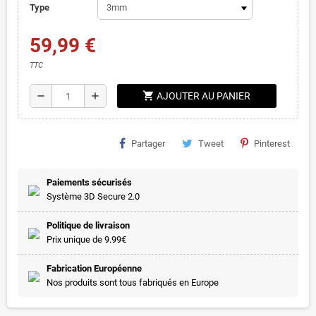
Type
59,99 €
TTC
shopping_cart
remove
add
AJOUTER AU PANIER
Partager
Tweet
Pinterest
Paiements sécurisés
Système 3D Secure 2.0
Politique de livraison
Prix unique de 9.99€
Fabrication Européenne
Nos produits sont tous fabriqués en Europe