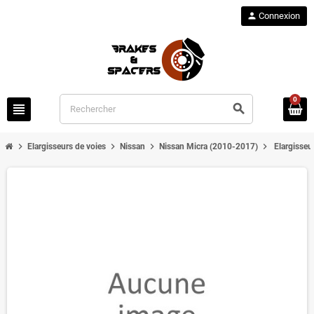
person
Connexion
0
view_headline
search
chevron_right
chevron_right
chevron_right
chevron_right
Elargisseurs de voies
Nissan
Nissan Micra (2010-2017)
Elargisseu