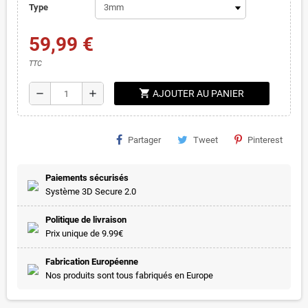
Type
59,99 €
TTC
shopping_cart
remove
add
AJOUTER AU PANIER
Partager
Tweet
Pinterest
Paiements sécurisés
Système 3D Secure 2.0
Politique de livraison
Prix unique de 9.99€
Fabrication Européenne
Nos produits sont tous fabriqués en Europe