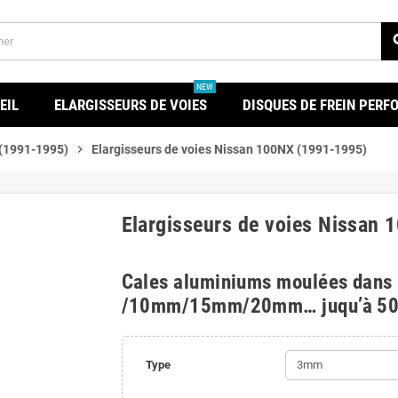
se
NEW
EIL
ELARGISSEURS DE VOIES
DISQUES DE FREIN PER
(1991-1995)
chevron_right
Elargisseurs de voies Nissan 100NX (1991-1995)
Elargisseurs de voies Nissan
Cales aluminiums moulées dans
/10mm/15mm/20mm… juqu’à 5
Type