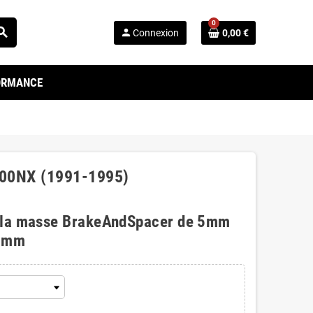
0
arch
person
Connexion
0,00 €
FORMANCE
 100NX (1991-1995)
 la masse BrakeAndSpacer de 5mm
0mm