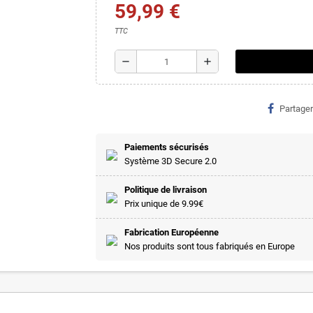
59,99 €
TTC
remove
add
Partager
Paiements sécurisés
Système 3D Secure 2.0
Politique de livraison
Prix unique de 9.99€
Fabrication Européenne
Nos produits sont tous fabriqués en Europe