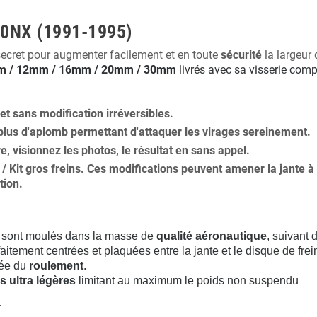
100NX (1991-1995)
secret pour augmenter facilement et en toute
sécurité
la largeur 
 / 12mm / 16mm / 20mm / 30mm
livrés avec sa visserie comp
 et
sans modification
irréversibles.
plus
d'aplomb
permettant d'attaquer les virages sereinement.
ure, visionnez les photos, le résultat en sans appel.
s / Kit gros freins. Ces modifications peuvent amener la jante
tion
.
sont moulés dans la masse de
qualité aéronautique
, suivant
aitement centrées et plaquées entre la jante et le disque de frei
rée du
roulement
.
s ultra légères
limitant au maximum le poids non suspendu
.