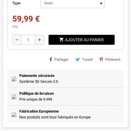
Type
59,99 €
TTC
shopping_cart
remove
add
AJOUTER AU PANIER
Partager
Tweet
Pinterest
Paiements sécurisés
Système 3D Secure 2.0
Politique de livraison
Prix unique de 9.99€
Fabrication Européenne
Nos produits sont tous fabriqués en Europe