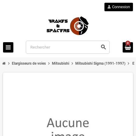
person
Connexion
0
view_headline
search
chevron_right
chevron_right
chevron_right
chevron_right
Elargisseurs de voies
Mitsubishi
Mitsubishi Sigma (1991-1997)
El