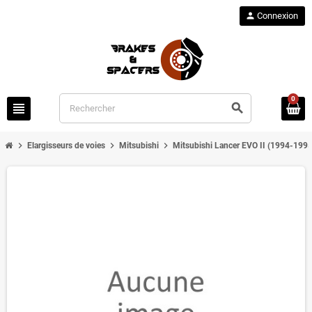
person
Connexion
0
view_headline
search
chevron_right
chevron_right
chevron_right
Elargisseurs de voies
Mitsubishi
Mitsubishi Lancer EVO II (1994-1995