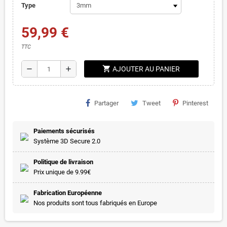
Type
59,99 €
TTC
shopping_cart
remove
add
AJOUTER AU PANIER
Partager
Tweet
Pinterest
Paiements sécurisés
Système 3D Secure 2.0
Politique de livraison
Prix unique de 9.99€
Fabrication Européenne
Nos produits sont tous fabriqués en Europe