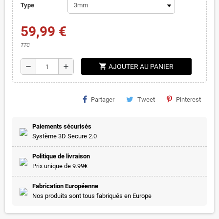
Type
59,99 €
TTC
shopping_cart
remove
add
AJOUTER AU PANIER
Partager
Tweet
Pinterest
Paiements sécurisés
Système 3D Secure 2.0
Politique de livraison
Prix unique de 9.99€
Fabrication Européenne
Nos produits sont tous fabriqués en Europe