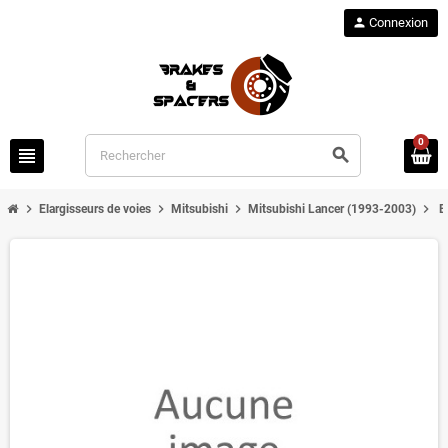
person
Connexion
0
view_headline
search
chevron_right
chevron_right
chevron_right
chevron_right
Elargisseurs de voies
Mitsubishi
Mitsubishi Lancer (1993-2003)
E