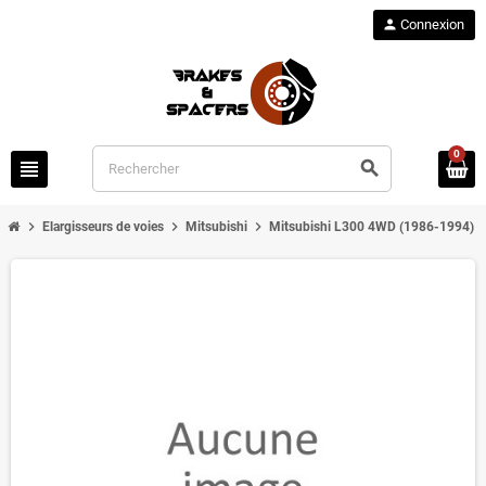
person
Connexion
0
view_headline
search
chevron_right
chevron_right
chevron_right
chevron
Elargisseurs de voies
Mitsubishi
Mitsubishi L300 4WD (1986-1994)