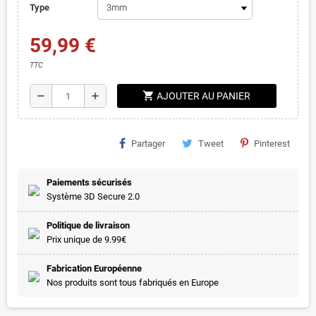
Type
59,99 €
TTC
shopping_cart
remove
add
AJOUTER AU PANIER
Partager
Tweet
Pinterest
Paiements sécurisés
Système 3D Secure 2.0
Politique de livraison
Prix unique de 9.99€
Fabrication Européenne
Nos produits sont tous fabriqués en Europe