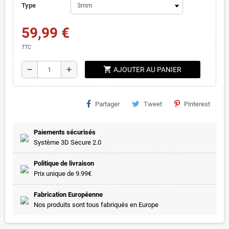
Type
59,99 €
TTC
shopping_cart
remove
add
AJOUTER AU PANIER
Partager
Tweet
Pinterest
Paiements sécurisés
Système 3D Secure 2.0
Politique de livraison
Prix unique de 9.99€
Fabrication Européenne
Nos produits sont tous fabriqués en Europe