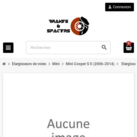
person
Connexion
0
view_headline
search
chevron_right
chevron_right
chevron_right
chevron_right
Elargisseurs de voies
Mini
Mini Cooper S II (2006-2014)
Elargisse