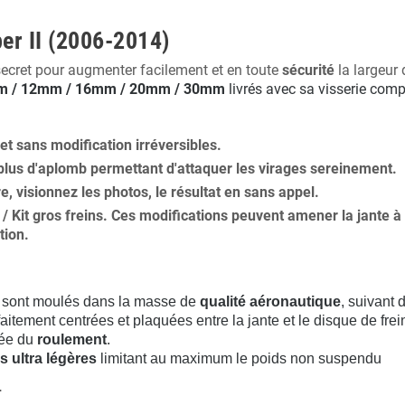
er II (2006-2014)
secret pour augmenter facilement et en toute
sécurité
la largeur 
 / 12mm / 16mm / 20mm / 30mm
livrés avec sa visserie comp
 et
sans modification
irréversibles.
plus
d'aplomb
permettant d'attaquer les virages sereinement.
ure, visionnez les photos, le résultat en sans appel.
s / Kit gros freins. Ces modifications peuvent amener la jante
tion
.
sont moulés dans la masse de
qualité aéronautique
, suivant
aitement centrées et plaquées entre la jante et le disque de frei
rée du
roulement
.
s ultra légères
limitant au maximum le poids non suspendu
.