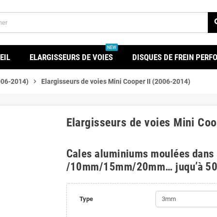
se
NEW
EIL
ELARGISSEURS DE VOIES
DISQUES DE FREIN PER
2006-2014)
chevron_right
Elargisseurs de voies Mini Cooper II (2006-2014)
Elargisseurs de voies Mini Coo
Cales aluminiums moulées dans
/10mm/15mm/20mm… juqu’à 5
Type