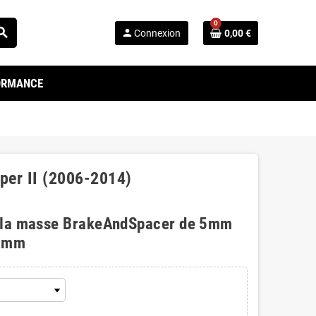
0
arch
person
Connexion
0,00 €
FORMANCE
per II (2006-2014)
 la masse BrakeAndSpacer de 5mm
0mm