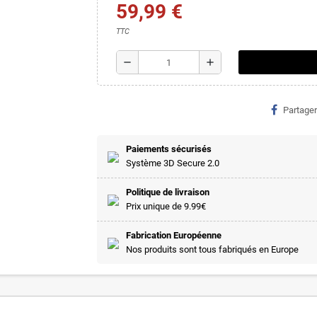
59,99 €
TTC
remove
add
Partager
Paiements sécurisés
Système 3D Secure 2.0
Politique de livraison
Prix unique de 9.99€
Fabrication Européenne
Nos produits sont tous fabriqués en Europe