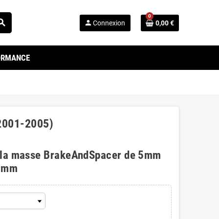
0
arch
person
Connexion
0,00 €
FORMANCE
(2001-2005)
 la masse BrakeAndSpacer de 5mm
0mm