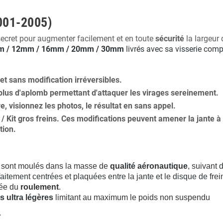
001-2005)
secret pour augmenter facilement et en toute
sécurité
la largeur 
 / 12mm / 16mm / 20mm / 30mm
livrés avec sa visserie comp
 et
sans modification
irréversibles.
plus
d'aplomb
permettant d'attaquer les virages sereinement.
ure, visionnez les photos, le résultat en sans appel.
s / Kit gros freins. Ces modifications peuvent amener la jante
tion
.
sont moulés dans la masse de
qualité aéronautique
, suivant
aitement centrées et plaquées entre la jante et le disque de frei
rée du
roulement
.
s ultra légères
limitant au maximum le poids non suspendu
.