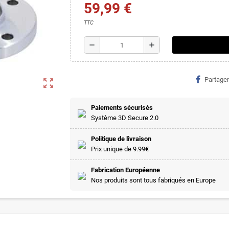
59,99 €
TTC
remove
add
Partager
zoom_out_map
Paiements sécurisés
Système 3D Secure 2.0
Politique de livraison
Prix unique de 9.99€
Fabrication Européenne
Nos produits sont tous fabriqués en Europe