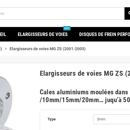
se
NEW
EIL
ELARGISSEURS DE VOIES
DISQUES DE FREIN PER
)
chevron_right
Elargisseurs de voies MG ZS (2001-2005)
Elargisseurs de voies MG ZS 
Cales aluminiums moulées dans
/10mm/15mm/20mm… juqu’à 5
Type