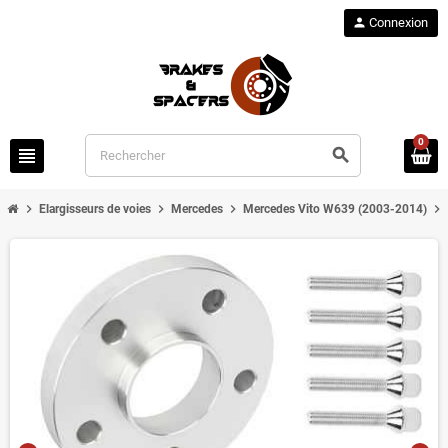
person
Connexion
0
view_headline
search
chevron_right
chevron_right
chevron_right
chevron_right
Elargisseurs de voies
Mercedes
Mercedes Vito W639 (2003-2014)