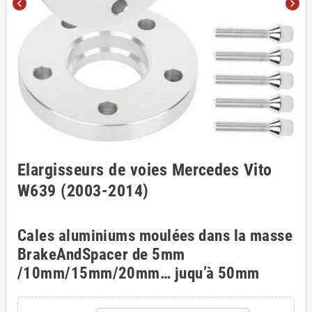
chevron_left
chevron_right
Elargisseurs de voies Mercedes Vito
W639 (2003-2014)
Cales aluminiums moulées dans la masse
BrakeAndSpacer de 5mm
/10mm/15mm/20mm… juqu’à 50mm