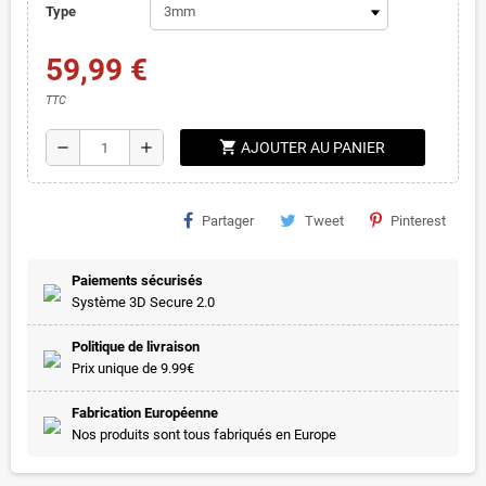
Type
59,99 €
TTC
shopping_cart
remove
add
AJOUTER AU PANIER
Partager
Tweet
Pinterest
Paiements sécurisés
Système 3D Secure 2.0
Politique de livraison
Prix unique de 9.99€
Fabrication Européenne
Nos produits sont tous fabriqués en Europe